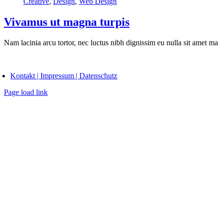
Creative
,
Design
,
Web Design
Vivamus ut magna turpis
Nam lacinia arcu tortor, nec luctus nibh dignissim eu nulla sit amet m
oggle
avigation
Kontakt | Impressum | Datenschutz
Page load link